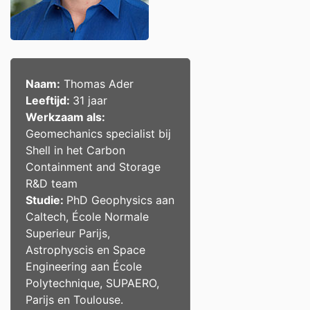
Naam:
Thomas Ader
Leeftijd:
31 jaar
Werkzaam als:
Geomechanics specialist
bij
Shell
in het Carbon
Containment and Storage
R&D team
Studie:
PhD Geophysics aan
Caltech, École Normale
Superieur Parijs
,
Astrophyscis en Space
Engineering aan
École
Polytechnique, SUPAERO,
Parijs en Toulouse
.