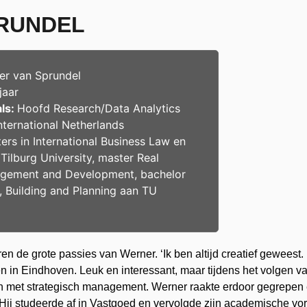
PRUNDEL
r van Sprundel
jaar
ls:
Hoofd Research/Data Analytics
International Netherlands
ers in International Business Law en
n
Tilburg University
, master Real
gement and Development, bachelor
, Building and Planning aan
TU
de grote passies van Werner. ‘Ik ben altijd creatief geweest. 
en in Eindhoven. Leuk en interessant, maar tijdens het volgen 
en met strategisch management. Werner raakte erdoor gegrepen en
. Hij studeerde af in Vastgoed en vervolgde zijn academische vo