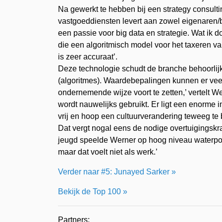
Na gewerkt te hebben bij een strategy consulti
vastgoeddiensten levert aan zowel eigenaren/bel
een passie voor big data en strategie. Wat ik d
die een algoritmisch model voor het taxeren 
is zeer accuraat’.
Deze technologie schudt de branche behoorlijk 
(algoritmes). Waardebepalingen kunnen er veel
ondernemende wijze voort te zetten,’ vertelt We
wordt nauwelijks gebruikt. Er ligt een enorme in
vrij en hoop een cultuurverandering teweeg te 
Dat vergt nogal eens de nodige overtuigingskrach
jeugd speelde Werner op hoog niveau waterpolo. 
maar dat voelt niet als werk.’
Verder naar #5: Junayed Sarker »
Bekijk de Top 100 »
Partners: