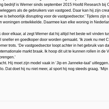
ng bedrijf is Werner sinds september 2015 Hoofd Research bij C
eggers als de gebruikers van vastgoed. Daar kan hij zijn creativi
oe is behoorlijk disrupting voor de vastgoedsector.’ Tijdens zijn
van woningen ontwikkelde. Daarmee kan elke woning in Nederla
door elkaar, al zegt Werner dat hij altijd het beste wil vinden
 sneller en goedkoper door worden gemaakt. ‘Ik zoek nu met Co
rner trots. ‘De vastgoedsector loopt achter in het gebruik van d
ternationale markt braak. Ik hoop dit uit te kunnen rollen in de V
brengen.’
t. Hij moet zijn model vaak in ‘Jip en Janneke-taal’ uitleggen. E
Dat doet hij nu niet meer, al sport hij nog steeds graag. ‘Mijn 