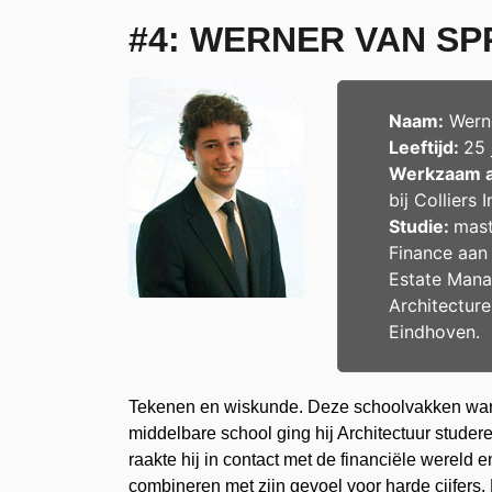
#4: WERNER VAN S
Naam:
Werne
Leeftijd:
25 
Werkzaam a
bij
Colliers 
Studie:
mast
Finance aa
Estate Mana
Architecture
Eindhoven
.
Tekenen en wiskunde. Deze schoolvakken waren 
middelbare school ging hij Architectuur studer
raakte hij in contact met de financiële wereld 
combineren met zijn gevoel voor harde cijfers